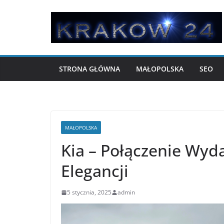
Przejdź
do
treści
STRONA GŁÓWNA
MAŁOPOLSKA
SEO
MAŁOPOLSKA
Kia – Połączenie Wyda
Elegancji
5 stycznia, 2025
admin