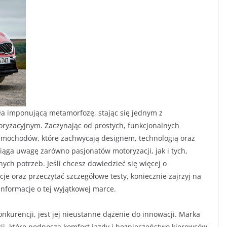
zła imponującą metamorfozę, stając się jednym z
ryzacyjnym. Zaczynając od prostych, funkcjonalnych
samochodów, które zachwycają designem, technologią oraz
ciąga uwagę zarówno pasjonatów motoryzacji, jak i tych,
ch potrzeb. Jeśli chcesz dowiedzieć się więcej o
je oraz przeczytać szczegółowe testy, koniecznie zajrzyj na
informacje o tej wyjątkowej marce.
onkurencji, jest jej nieustanne dążenie do innowacji. Marka
i, które podnoszą komfort jazdy i bezpieczeństwo kierowców