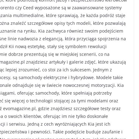
, Sorento czy Ceed wyposażone są w zaawansowane systemy
zania multimedialne, które sprawiają, że każda podróż staje
ożna znaleźć szczegółowe opisy tych modeli, które pozwalają
 uznanie na rynku. Kia zachwyca również swoim podejściem
e linie nadwozia z elegancją, która przyciąga spojrzenia na
dził Kii nową estetykę, stały się symbolem rewolucji
ównie dobrze prezentują się w miejskiej scenerii, co na
gazine.pl znajdziesz artykuły i galerie zdjęć, które ukazują
ąc lepiej zrozumieć, co stoi za ich sukcesem. Jednym z
cesy, są samochody elektryczne i hybrydowe. Modele takie
onale odnajduje się w świecie nowoczesnej motoryzacji. Kia
iągami, oferując samochody, które spełniają potrzeby
ć się więcej o technologii stojącej za tymi modelami oraz
ź evomagazine.pl, gdzie znajdziesz szczegółowe testy oraz
a o swoich klientów, oferując im nie tylko doskonałe
i i serwisu. Jedną z cech wyróżniających Kia jest ich
zpieczeństwa i pewności. Takie podejście buduje zaufanie i