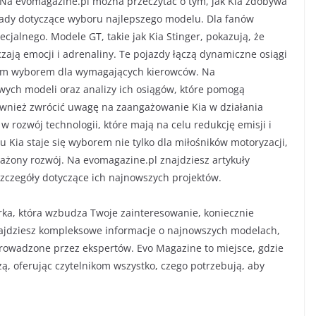
i. Na evomagazine.pl można przeczytać o tym, jak Kia zdobywa
rady dotyczące wyboru najlepszego modelu. Dla fanów
cjalnego. Modele GT, takie jak Kia Stinger, pokazują, że
zają emocji i adrenaliny. Te pojazdy łączą dynamiczne osiągi
nym wyborem dla wymagających kierowców. Na
wych modeli oraz analizy ich osiągów, które pomogą
również zwrócić uwagę na zaangażowanie Kia w działania
 rozwój technologii, które mają na celu redukcję emisji i
 Kia staje się wyborem nie tylko dla miłośników motoryzacji,
ważony rozwój. Na evomagazine.pl znajdziesz artykuły
zczegóły dotyczące ich najnowszych projektów.
marka, która wzbudza Twoje zainteresowanie, koniecznie
znajdziesz kompleksowe informacje o najnowszych modelach,
prowadzone przez ekspertów. Evo Magazine to miejsce, gdzie
zą, oferując czytelnikom wszystko, czego potrzebują, aby