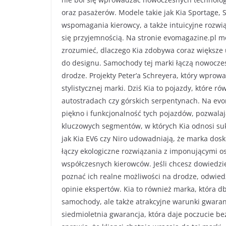
oraz pasażerów. Modele takie jak Kia Sportage
wspomagania kierowcy, a także intuicyjne rozwią
się przyjemnością. Na stronie evomagazine.pl m
zrozumieć, dlaczego Kia zdobywa coraz większe
do designu. Samochody tej marki łączą nowoczesn
drodze. Projekty Peter’a Schreyera, który wprowa
stylistycznej marki. Dziś Kia to pojazdy, które r
autostradach czy górskich serpentynach. Na evoma
piękno i funkcjonalność tych pojazdów, pozwalaj
kluczowych segmentów, w których Kia odnosi suk
jak Kia EV6 czy Niro udowadniają, że marka dosk
łączy ekologiczne rozwiązania z imponującymi os
współczesnych kierowców. Jeśli chcesz dowiedzie
poznać ich realne możliwości na drodze, odwied
opinie ekspertów. Kia to również marka, która db
samochody, ale także atrakcyjne warunki gwarancj
siedmioletnia gwarancja, która daje poczucie be