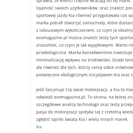
sprawia, że klienci chętnie wracają do tej mark
lojalność swoich użytkowników, oraz znaleźć po
sportowej jazdy Kia również przygotowała coś spe
marka potrafi stworzyć samochody, które dostarc
z luksusowym wykończeniem, co czyni je ideal
evomagazine.pl można znaleźć testy tych sporto
zrozumieć, co czyni je tak wyjątkowymi. Warto 
proekologiczne. Marka konsekwentnie inwestuje w
minimalizację wpływu na środowisko. Dzięki temu
ale również dla tych, którzy cenią sobie zrówno
poświęcone ekologicznym inicjatywom Kia oraz s
Jeśli fascynuje Cię świat motoryzacji, a Kia to 
odwiedź evomagazine.pl. To strona, na której 
szczegółowe analizy technologii oraz testy prze
pasja do motoryzacji spotyka się z rzetelną wied
zgłębić tajniki świata Kia i wielu innych marek.
kia