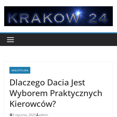
Przejdź
do
treści
MAŁOPOLSKA
Dlaczego Dacia Jest
Wyborem Praktycznych
Kierowców?
5 stycznia, 2025
admin