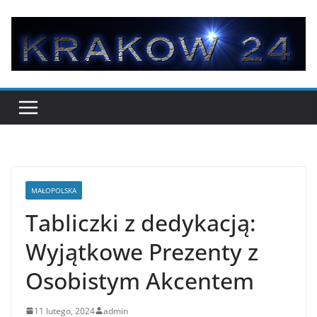
Przejdź
do
treści
MAŁOPOLSKA
Tabliczki z dedykacją:
Wyjątkowe Prezenty z
Osobistym Akcentem
11 lutego, 2024
admin