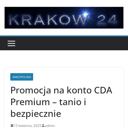
Przejdź
do
treści
MAŁOPOLSKA
Promocja na konto CDA
Premium – tanio i
bezpiecznie
15 kwietnia, 2025
admin