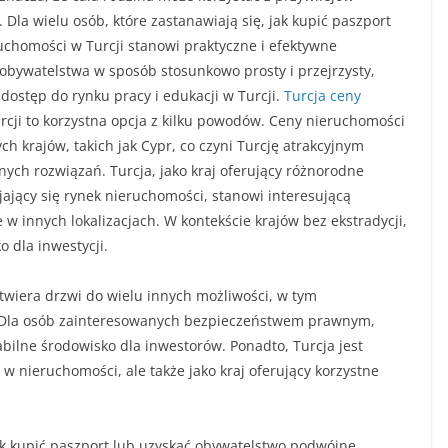
Dla wielu osób, które zastanawiają się, jak kupić paszport
uchomości w Turcji stanowi praktyczne i efektywne
obywatelstwa w sposób stosunkowo prosty i przejrzysty,
k dostęp do rynku pracy i edukacji w Turcji.
Turcja ceny
cji to korzystna opcja z kilku powodów. Ceny nieruchomości
h krajów, takich jak Cypr, co czyni Turcję atrakcyjnym
ych rozwiązań. Turcja, jako kraj oferujący różnorodne
ający się rynek nieruchomości, stanowi interesującą
e w innych lokalizacjach. W kontekście krajów bez ekstradycji,
 dla inwestycji.
twiera drzwi do wielu innych możliwości, w tym
 Dla osób zainteresowanych bezpieczeństwem prawnym,
abilne środowisko dla inwestorów. Ponadto, Turcja jest
 w nieruchomości, ale także jako kraj oferujący korzystne
ak kupić paszport lub uzyskać obywatelstwo podwójne,