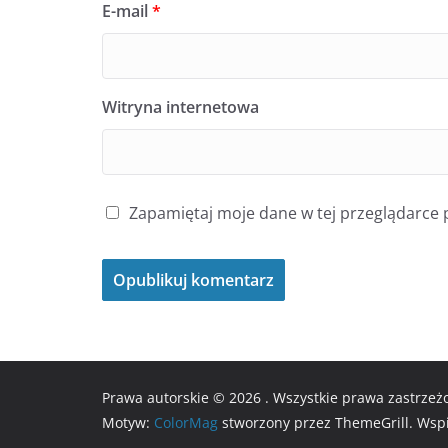
E-mail
*
Witryna internetowa
Zapamiętaj moje dane w tej przeglądarce 
Prawa autorskie © 2026
. Wszystkie prawa zastrzeż
Motyw:
ColorMag
stworzony przez ThemeGrill. Wsp