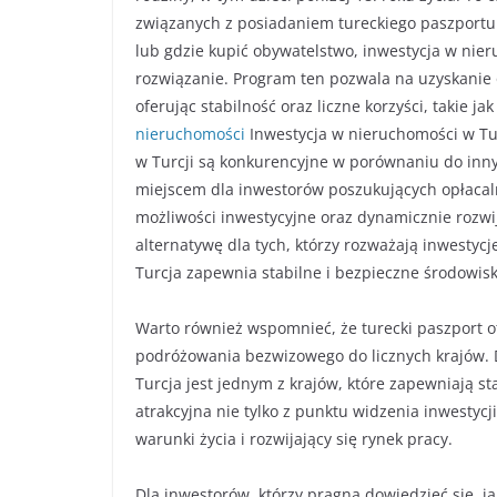
związanych z posiadaniem tureckiego paszportu. 
lub gdzie kupić obywatelstwo, inwestycja w nier
rozwiązanie. Program ten pozwala na uzyskanie 
oferując stabilność oraz liczne korzyści, takie ja
nieruchomości
Inwestycja w nieruchomości w Tur
w Turcji są konkurencyjne w porównaniu do innyc
miejscem dla inwestorów poszukujących opłacaln
możliwości inwestycyjne oraz dynamicznie rozwij
alternatywę dla tych, którzy rozważają inwestycj
Turcja zapewnia stabilne i bezpieczne środowisko
Warto również wspomnieć, że turecki paszport o
podróżowania bezwizowego do licznych krajów.
Turcja jest jednym z krajów, które zapewniają st
atrakcyjna nie tylko z punktu widzenia inwestycji
warunki życia i rozwijający się rynek pracy.
Dla inwestorów, którzy pragną dowiedzieć się, j