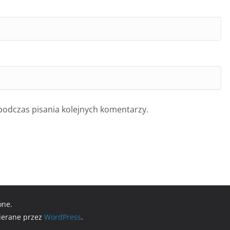
podczas pisania kolejnych komentarzy.
one.
ierane przez
WordPress
.