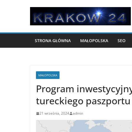
Przejdź
do
treści
STRONA GŁÓWNA
MAŁOPOLSKA
SEO
MAŁOPOLSKA
Program inwestycyjny
tureckiego paszportu
21 września, 2024
admin