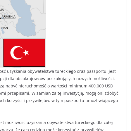
ość uzyskania obywatelstwa tureckiego oraz paszportu, jest
 opcji dla obcokrajowców poszukujących nowych możliwości.
uszą nabyć nieruchomość o wartości minimum 400.000 USD
ymi przepisami. W zamian za tę inwestycję, mogą oni zdobyć
nych korzyści i przywilejów, w tym paszportu umożliwiającego
t możliwość uzyskania obywatelstwa tureckiego dla całej
 oznacza, że cała rodzina może korzystać z przywilejów