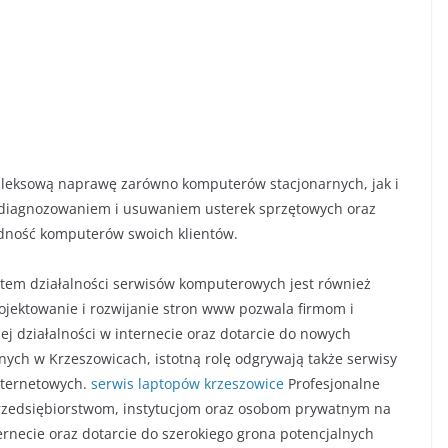
eksową naprawę zarówno komputerów stacjonarnych, jak i
ę diagnozowaniem i usuwaniem usterek sprzętowych oraz
dność komputerów swoich klientów.
m działalności serwisów komputerowych jest również
rojektowanie i rozwijanie stron www pozwala firmom i
 działalności w internecie oraz dotarcie do nowych
nych w Krzeszowicach, istotną rolę odgrywają także serwisy
nternetowych.
serwis laptopów krzeszowice
Profesjonalne
rzedsiębiorstwom, instytucjom oraz osobom prywatnym na
rnecie oraz dotarcie do szerokiego grona potencjalnych