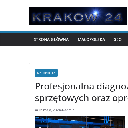
Przejdź
do
treści
STRONA GŁÓWNA
MAŁOPOLSKA
SEO
MAŁOPOLSKA
Profesjonalna diagno
sprzętowych oraz op
16 maja, 2024
admin