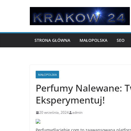
Przejdź
do
treści
STRONA GŁÓWNA
MAŁOPOLSKA
SEO
MAŁOPOLSKA
Perfumy Nalewane: T
Eksperymentuj!
20 września, 2024
admin
Perfumydlaciebie.com to zaawansowana platforma