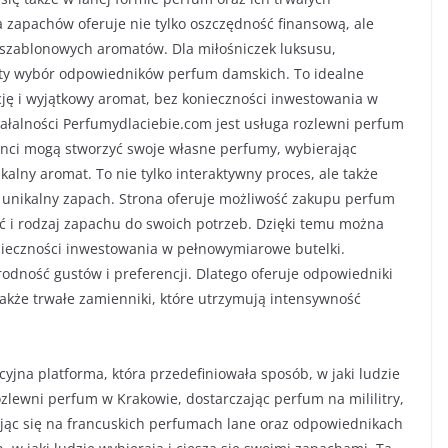
zapachów oferuje nie tylko oszczędność finansową, ale
eszablonowych aromatów. Dla miłośniczek luksusu,
aty wybór odpowiedników perfum damskich. To idealne
ncję i wyjątkowy aromat, bez konieczności inwestowania w
iałalności Perfumydlaciebie.com jest usługa rozlewni perfum
ienci mogą stworzyć swoje własne perfumy, wybierając
lny aromat. To nie tylko interaktywny proces, ale także
 unikalny zapach. Strona oferuje możliwość zakupu perfum
ość i rodzaj zapachu do swoich potrzeb. Dzięki temu można
ieczności inwestowania w pełnowymiarowe butelki.
dność gustów i preferencji. Dlatego oferuje odpowiedniki
także trwałe zamienniki, które utrzymują intensywność
jna platforma, która przedefiniowała sposób, w jaki ludzie
ozlewni perfum w Krakowie, dostarczając perfum na mililitry,
rując się na francuskich perfumach lane oraz odpowiednikach