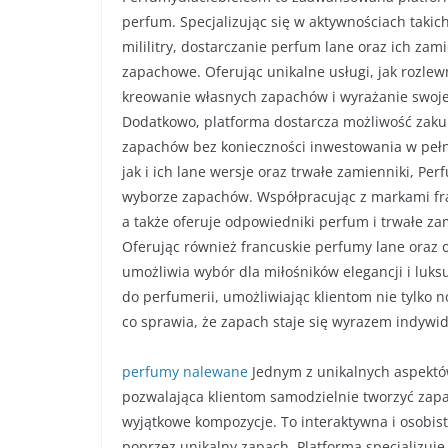
perfum. Specjalizując się w aktywnościach taki
mililitry, dostarczanie perfum lane oraz ich za
zapachowe. Oferując unikalne usługi, jak rozle
kreowanie własnych zapachów i wyrażanie swoje
Dodatkowo, platforma dostarcza możliwość zakup
zapachów bez konieczności inwestowania w pełn
jak i ich lane wersje oraz trwałe zamienniki, P
wyborze zapachów. Współpracując z markami fra
a także oferuje odpowiedniki perfum i trwałe za
Oferując również francuskie perfumy lane oraz
umożliwia wybór dla miłośników elegancji i luk
do perfumerii, umożliwiając klientom nie tylko
co sprawia, że zapach staje się wyrazem indywidu
perfumy nalewane
Jednym z unikalnych aspektów
pozwalająca klientom samodzielnie tworzyć zapa
wyjątkowe kompozycje. To interaktywna i osobis
poprzez unikalny zapach. Platforma specjalizuje 