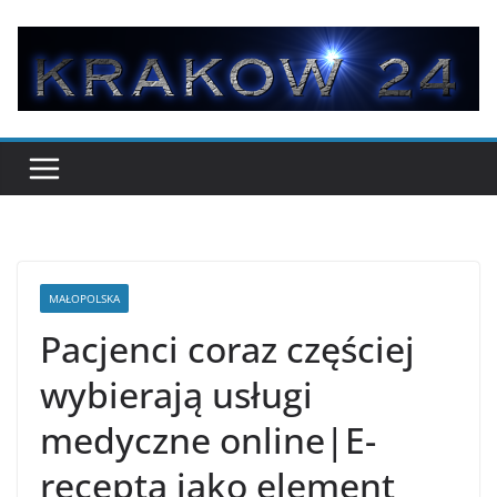
Przejdź
do
treści
MAŁOPOLSKA
Pacjenci coraz częściej
wybierają usługi
medyczne online|E-
recepta jako element