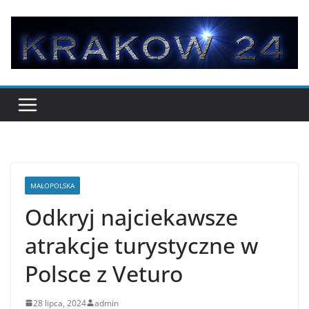
Przejdź
do
treści
MAŁOPOLSKA
Odkryj najciekawsze
atrakcje turystyczne w
Polsce z Veturo
28 lipca, 2024
admin