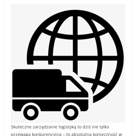
Skuteczne zarządzanie logistyką to dziś nie tylko
przewaga konkurencyjna – to absolutna konieczność w