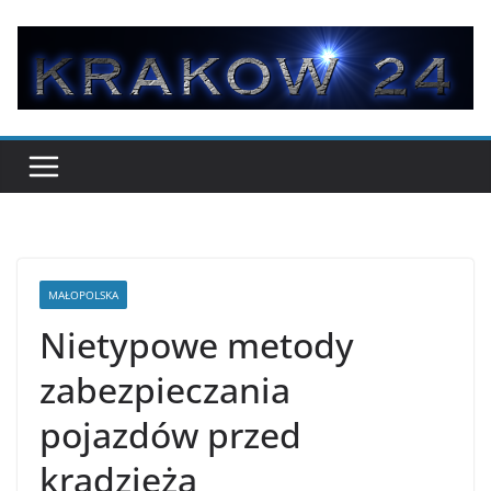
Przejdź
do
treści
MAŁOPOLSKA
Nietypowe metody
zabezpieczania
pojazdów przed
kradzieżą