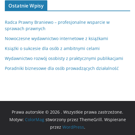
Ostatnie Wpisy
Radca Prawny Braniewo – profesjonalne wsparcie w
sprawach prawnych
Nowoczesne wydawnictwo internetowe z książkami
Książki o sukcesie dla osób z ambitnymi celami
Wydawnictwo rozwój osobisty z praktycznymi publikacjami
Poradniki biznesowe dla osób prowadzących działalność
Prawa autorskie © 2026
. Wszystkie prawa zastrzeżone.
Motyw:
ColorMag
stworzony przez ThemeGrill. Wspierane
przez
WordPress
.