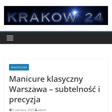
Przejdź
do
treści
MAŁOPOLSKA
Manicure klasyczny
Warszawa – subtelność i
precyzja
3 czerwca, 2025
admin