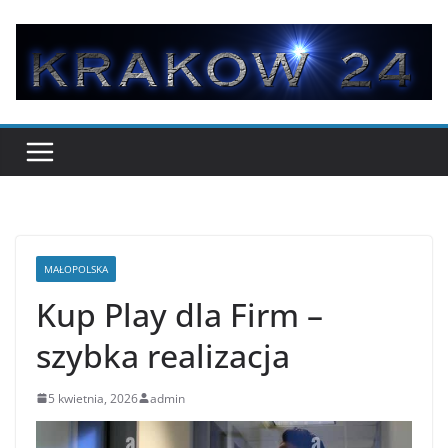
Przejdź
do
treści
MAŁOPOLSKA
Kup Play dla Firm –
szybka realizacja
5 kwietnia, 2026
admin