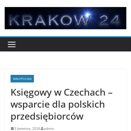
Przejdź
do
treści
MAŁOPOLSKA
Księgowy w Czechach –
wsparcie dla polskich
przedsiębiorców
3 kwietnia, 2026
admin