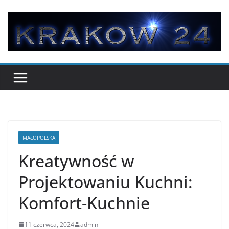
Przejdź
do
treści
MAŁOPOLSKA
Kreatywność w
Projektowaniu Kuchni:
Komfort-Kuchnie
11 czerwca, 2024
admin