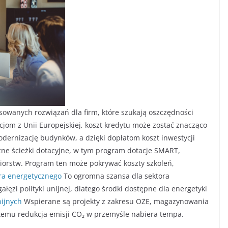
osowanych rozwiązań dla firm, które szukają oszczędności
jom z Unii Europejskiej, koszt kredytu może zostać znacząco
dernizację budynków, a dzięki dopłatom koszt inwestycji
żne ścieżki dotacyjne, w tym program dotacje SMART,
iorstw. Program ten może pokrywać koszty szkoleń,
ora energetycznego
To ogromna szansa dla sektora
łęzi polityki unijnej, dlatego środki dostępne dla energetyki
nijnych
Wspierane są projekty z zakresu OZE, magazynowania
i temu redukcja emisji CO₂ w przemyśle nabiera tempa.