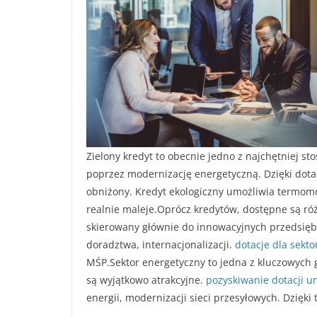
Zielony kredyt to obecnie jedno z najchętniej st
poprzez modernizację energetyczną. Dzięki dotac
obniżony. Kredyt ekologiczny umożliwia termomo
realnie maleje.Oprócz kredytów, dostępne są ró
skierowany głównie do innowacyjnych przedsięb
doradztwa, internacjonalizacji.
dotacje dla sekt
MŚP.Sektor energetyczny to jedna z kluczowych ga
są wyjątkowo atrakcyjne.
pozyskiwanie dotacji u
energii, modernizacji sieci przesyłowych. Dzięk