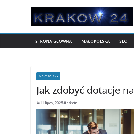
Przejdź
do
treści
STRONA GŁÓWNA
MAŁOPOLSKA
SEO
MAŁOPOLSKA
Jak zdobyć dotacje n
11 lipca, 2025
admin