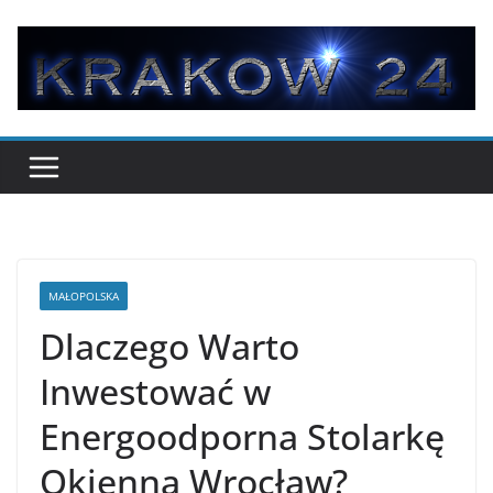
Przejdź
do
treści
MAŁOPOLSKA
Dlaczego Warto
Inwestować w
Energoodporna Stolarkę
Okienną Wrocław?