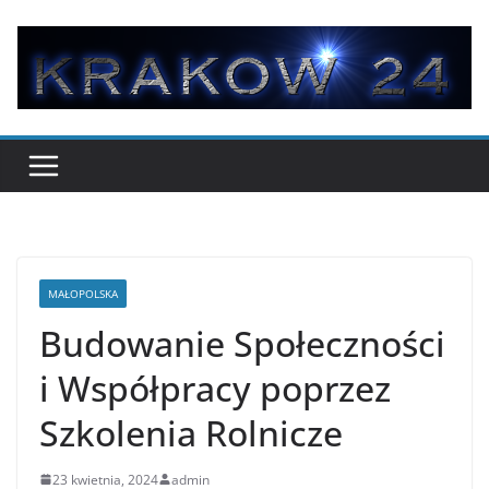
Przejdź
do
treści
MAŁOPOLSKA
Budowanie Społeczności
i Współpracy poprzez
Szkolenia Rolnicze
23 kwietnia, 2024
admin