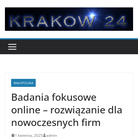
Przejdź
do
treści
MAŁOPOLSKA
Badania fokusowe
online – rozwiązanie dla
nowoczesnych firm
1 kwietnia, 2025
admin