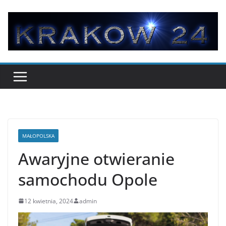
Przejdź
do
treści
MAŁOPOLSKA
Awaryjne otwieranie
samochodu Opole
12 kwietnia, 2024
admin