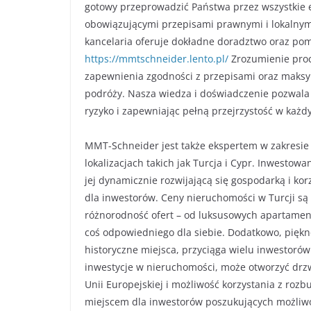
gotowy przeprowadzić Państwa przez wszystkie 
obowiązującymi przepisami prawnymi i lokalnymi
kancelaria oferuje dokładne doradztwo oraz po
https://mmtschneider.lento.pl/
Zrozumienie proc
zapewnienia zgodności z przepisami oraz maksy
podróży. Nasza wiedza i doświadczenie pozwala
ryzyko i zapewniając pełną przejrzystość w każd
MMT-Schneider jest także ekspertem w zakresie 
lokalizacjach takich jak Turcja i Cypr. Inwestowa
jej dynamicznie rozwijającą się gospodarką i k
dla inwestorów. Ceny nieruchomości w Turcji s
różnorodność ofert – od luksusowych apartament
coś odpowiedniego dla siebie. Dodatkowo, piękn
historyczne miejsca, przyciąga wielu inwestorów
inwestycje w nieruchomości, może otworzyć drzw
Unii Europejskiej i możliwość korzystania z rozb
miejscem dla inwestorów poszukujących możliwo