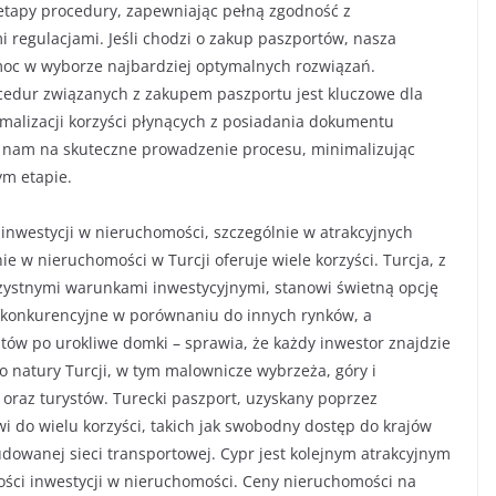
etapy procedury, zapewniając pełną zgodność z
 regulacjami. Jeśli chodzi o zakup paszportów, nasza
moc w wyborze najbardziej optymalnych rozwiązań.
edur związanych z zakupem paszportu jest kluczowe dla
malizacji korzyści płynących z posiadania dokumentu
 nam na skuteczne prowadzenie procesu, minimalizując
ym etapie.
inwestycji w nieruchomości, szczególnie w atrakcyjnych
nie w nieruchomości w Turcji oferuje wiele korzyści. Turcja, z
orzystnymi warunkami inwestycyjnymi, stanowi świetną opcję
ą konkurencyjne w porównaniu do innych rynków, a
ów po urokliwe domki – sprawia, że każdy inwestor znajdzie
o natury Turcji, w tym malownicze wybrzeża, góry i
 oraz turystów. Turecki paszport, uzyskany poprzez
i do wielu korzyści, takich jak swobodny dostęp do krajów
udowanej sieci transportowej. Cypr jest kolejnym atrakcyjnym
ści inwestycji w nieruchomości. Ceny nieruchomości na