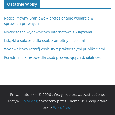
Ostatnie Wpisy
Radca Prawny Braniewo – profesjonalne wsparcie w
sprawach prawnych
Nowoczesne wydawnictwo internetowe z książkami
Książki o sukcesie dla osób z ambitnymi celami
Wydawnictwo rozwój osobisty z praktycznymi publikacjami
Poradniki biznesowe dla osób prowadzących działalność
Prawa autorskie © 2026
. Wszystkie prawa zastrzeżone.
Motyw:
ColorMag
stworzony przez ThemeGrill. Wspierane
przez
WordPress
.