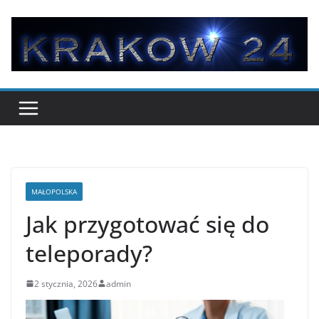
Przejdź
do
treści
MAŁOPOLSKA
Jak przygotować się do
teleporady?
2 stycznia, 2026
admin