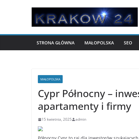
Przejdź
do
treści
STRONA GŁÓWNA
MAŁOPOLSKA
SEO
MAŁOPOLSKA
Cypr Północny – inwe
apartamenty i firmy
15 kwietnia, 2025
admin
Północny Cypr to raj dla inwestorów szukającyc