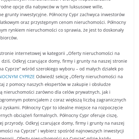
rodne opcje dla nabywców w tym luksusowe wille,
ne grunty inwestycyjne. Północny Cypr zachwyca inwestorów
odatkowym oraz przystępnym cenom nieruchomości. Północny
ym rynkiem nieruchomości co sprawia, że jest to doskonały
ębiorców.
stronie internetowej w kategorii „Oferty nieruchomości na
 dziś. Odkryj czarujące domy, firmy i grunty na naszej stronie
 na Cyprze” wśród szerokiego wyboru – od małych działek po
NOCNYM CYPRZE
Odwiedź sekcję „Oferty nieruchomości na
ystaj z pomocy naszych ekspertów w zakupie i obsłudze
ą nieruchomości zarówno dla celów prywatnych, jak i
 ogromnym potencjałem z coraz większą liczbą zagranicznych
zyskami. Północny Cypr to idealne miejsce na rozpoczęcie
nych obciążeń formalnych. Północny Cypr oferuje ciszę,
j przyrody. Odkryj czarujące domy, firmy i grunty na naszej
homości na Cyprze” i wybierz spośród najnowszych inwestycji
tegorii „Oferty nieruchomości na Cyprze” gdzie każdy