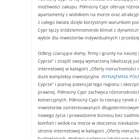
możliwości zakupu. Północny Cypr oferuje różno
apartamenty z widokiem na morze oraz atrakcyj
z całego świata dzięki korzystnym warunkom p
Cypr łączy śródziemnomorski klimat z dynamiczn
wybór dla inwestorów indywidualnych i przedsi
Odkryj czarujące domy, firmy i grunty na naszej 
Cyprze” i znajdź swoją wymarzoną lokalizację już
internetowej w kategorii „Oferty nieruchomości
duże kompleksy inwestycyjne.
WYNAJEMNA PÓŁ
Cyprze” i poznaj potencjał tego regionu i skorz
prawnej. Północny Cypr zachwyca różnorodności
komercyjnych. Północny Cypr to rosnący rynek z
inwestorów zainteresowanych długoterminowymi 
nowego życia i prowadzenie biznesu bez nadmier
komfort i widok na morze w otoczeniu nieskażone
stronie internetowej w kategorii „Oferty nieruc
budowlanych. Wybierz najlepszą lokalizację w ka