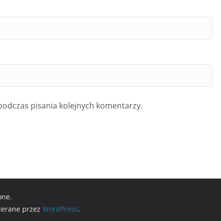
podczas pisania kolejnych komentarzy.
one.
ierane przez
WordPress
.