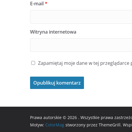
E-mail
*
Witryna internetowa
Zapamiętaj moje dane w tej przeglądarce 
Prawa autorskie © 2026
. Wszystkie prawa zastrzeż
Motyw:
ColorMag
stworzony przez ThemeGrill. Wsp