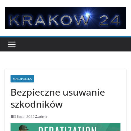
Przejdź
do
treści
MAŁOPOLSKA
Bezpieczne usuwanie
szkodników
3 lipca, 2025
admin