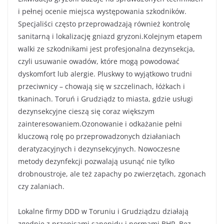
i pełnej ocenie miejsca występowania szkodników.
Specjaliści często przeprowadzają również kontrolę
sanitarną i lokalizację gniazd gryzoni.Kolejnym etapem
walki ze szkodnikami jest profesjonalna dezynsekcja,
czyli usuwanie owadów, które mogą powodować
dyskomfort lub alergie. Pluskwy to wyjątkowo trudni
przeciwnicy – chowają się w szczelinach, łóżkach i
tkaninach. Toruń i Grudziądz to miasta, gdzie usługi
dezynsekcyjne cieszą się coraz większym
zainteresowaniem.Ozonowanie i odkażanie pełni
kluczową rolę po przeprowadzonych działaniach
deratyzacyjnych i dezynsekcyjnych. Nowoczesne
metody dezynfekcji pozwalają usunąć nie tylko
drobnoustroje, ale też zapachy po zwierzętach, zgonach
czy zalaniach.
Lokalne firmy DDD w Toruniu i Grudziądzu działają
zgodnie z przepisami sanepidu i normami BHP. Bez