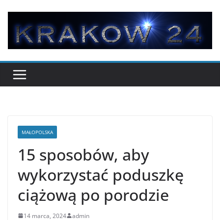
Przejdź
do
treści
MAŁOPOLSKA
15 sposobów, aby
wykorzystać poduszkę
ciążową po porodzie
14 marca, 2024
admin